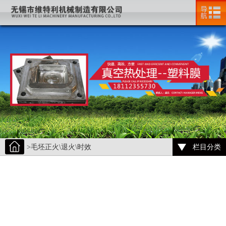
>毛坯正火\退火\时效
栏目分类